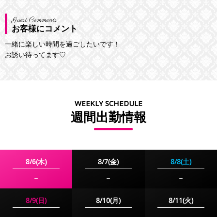
Guest Comments
お客様にコメント
一緒に楽しい時間を過ごしたいです！
お誘い待ってます♡
WEEKLY SCHEDULE
週間出勤情報
8/6(木)
8/7(金)
8/8(土)
－
－
－
8/10(月)
8/11(火)
8/9(日)
－
－
－