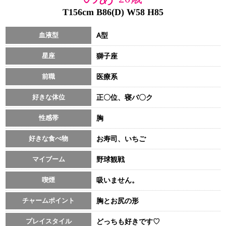
T156cm B86(D) W58 H85
血液型
A型
星座
獅子座
前職
医療系
好きな体位
正〇位、寝バ〇ク
性感帯
胸
好きな食べ物
お寿司、いちご
マイブーム
野球観戦
喫煙
吸いません。
チャームポイント
胸とお尻の形
プレイスタイル
どっちも好きです♡